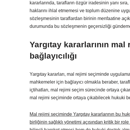
kararlarında, tarafların özgür iradesinin yanı sıra
haklarını ihlal etmemesi ve toplum düzenine uygun
sözleşmesinin taraflardan birinin menfaatine açık
durumunda bu sözleşmenin geçersizliği gündeme 
Yargıtay kararlarının mal 
bağlayıcılığı
Yargıtay kararları, mal rejimi seçiminde uygulama 
mahkemeler için bağlayıcı olmakla beraber, taraflar
içtihatları, mal rejimi seçim sürecinde ortaya çık
mal rejimi seçiminde ortaya çıkabilecek hukuki bel
Mal rejimi seçiminde Yargıtay kararlarının bu huku
birliğinin sağlıklı yönetimi açısından kritik bir role 
bilinçli hareket etmesi hem de hukuki destek alma