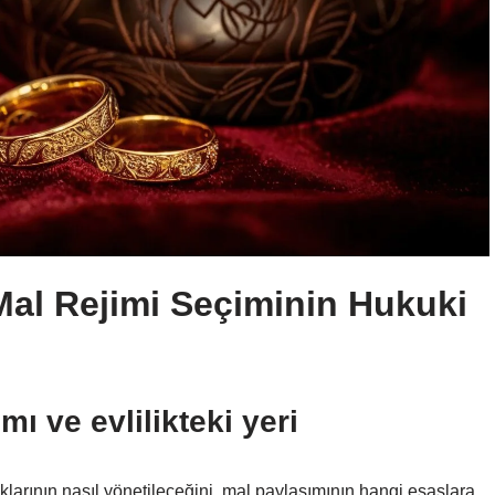
Mal Rejimi Seçiminin Hukuki
mı ve evlilikteki yeri
rlıklarının nasıl yönetileceğini, mal paylaşımının hangi esaslara