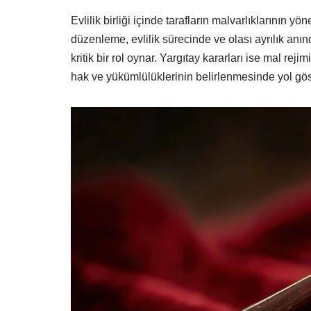
Evlilik birliği içinde tarafların malvarlıklarının y
düzenleme, evlilik sürecinde ve olası ayrılık an
kritik bir rol oynar. Yargıtay kararları ise mal r
hak ve yükümlülüklerinin belirlenmesinde yol göste