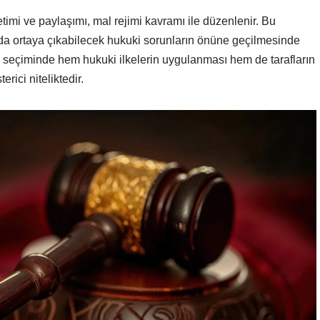
önetimi ve paylaşımı, mal rejimi kavramı ile düzenlenir. Bu
ında ortaya çıkabilecek hukuki sorunların önüne geçilmesinde
ejimi seçiminde hem hukuki ilkelerin uygulanması hem de tarafların
rici niteliktedir.