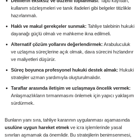
Delillerin eksiksiz ve düzenli toplanması:
Tapu kayıtları,
kullanım sözleşmeleri ve tanık ifadeleri gibi belgeler titizlikle
hazırlanmalı.
Haklı ve makul gerekçeler sunmak:
Tahliye talebinin hukuki
dayanağı güçlü olmalı ve mahkeme ikna edilmeli.
Alternatif çözüm yollarını değerlendirmek:
Arabuluculuk
ve uzlaşma süreçlerine açık olmak, dava sürecini hızlandırır
ve maliyetleri düşürür.
Süreç boyunca profesyonel hukuki destek almak:
Hukuki
stratejiler uzman yardımıyla oluşturulmalıdır.
Taraflar arasında iletişim ve uzlaşmaya öncelik vermek:
Anlaşmazlıkların tırmanmasını önlemek için yapıcı yaklaşım
sürdürmek.
Bunların yanı sıra, tahliye kararının uygulanması aşamasında
usulüne uygun hareket etmek
ve icra işlemlerinde yasal
sınırları aşmamak da önemlidir. Bu stratejilerin benimsenmesi,