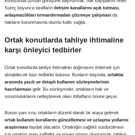
konusunda uzman görüşüne başvurmak, hak kayıplarını önler.
Süreç boyunca tarafların
iletişim kanallarını açık tutması,
anlaşmazlıkları tırmandırmadan çözmeye çalışması
da
hakların korunmasına olumlu katkı sağlar.
Ortak konutlarda tahliye ihtimaline
karşı önleyici tedbirler
Ortak konutlarda tahliye ihtimalinin doğmasını önlemek için
alınabilecek bazı tedbirler bulunur. Bunların başında,
ortaklar
arasında yazılı ve detaylı kullanım sözleşmelerinin
hazırlanması
gelir. Bu sözleşmeler, ortakların hak ve
sorumluluklarını netleştirerek olası ihtilafların önüne geçer.
Bunun yanı sıra, ortakların düzenli olarak bir araya gelerek
ortak kullanım kurallarını güncellemesi ve uzlaşma yollarını
araştırması
faydalı olacaktır. Ortaklığın sağlıklı sürdürülmesi
için ortaklar arası şeffaflık ve güven ortamı oluşturmak, tahliye