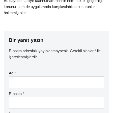
Bu sayede, tahliye taahhütnamelerinin hem hukuki geçerliliği
korunur hem de uygulamada karşılaşılabilecek sorunlar
önlenmiş olur.
Bir yanıt yazın
E-posta adresiniz yayınlanmayacak.
Gerekli alanlar
*
ile
işaretlenmişlerdir
Ad
*
E-posta
*