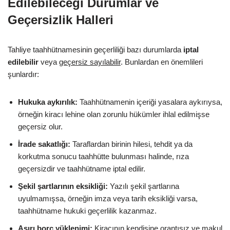
Edilebileceği Durumlar ve
Geçersizlik Halleri
Tahliye taahhütnamesinin geçerliliği bazı durumlarda
iptal
edilebilir
veya
geçersiz sayılabilir
. Bunlardan en önemlileri
şunlardır:
Hukuka aykırılık:
Taahhütnamenin içeriği yasalara aykırıysa,
örneğin kiracı lehine olan zorunlu hükümler ihlal edilmişse
geçersiz olur.
İrade sakatlığı:
Taraflardan birinin hilesi, tehdit ya da
korkutma sonucu taahhütte bulunması halinde, rıza
geçersizdir ve taahhütname iptal edilir.
Şekil şartlarının eksikliği:
Yazılı şekil şartlarına
uyulmamışsa, örneğin imza veya tarih eksikliği varsa,
taahhütname hukuki geçerlilik kazanmaz.
Aşırı borç yüklenimi:
Kiracının kendisine orantısız ve makul