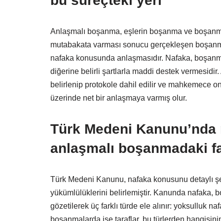
bu süreçteki yeri
Anlaşmalı boşanma, eşlerin boşanma ve boşanman
mutabakata varması sonucu gerçekleşen boşanma tü
nafaka konusunda anlaşmasıdır. Nafaka, boşanma
diğerine belirli şartlarla maddi destek vermesidi
belirlenip protokole dahil edilir ve mahkemece o
üzerinde net bir anlaşmaya varmış olur.
Türk Medeni Kanunu’nda 
anlaşmalı boşanmadaki far
Türk Medeni Kanunu, nafaka konusunu detaylı şe
yükümlülüklerini belirlemiştir. Kanunda nafaka, 
gözetilerek üç farklı türde ele alınır: yoksulluk na
boşanmalarda ise taraflar, bu türlerden hangisi