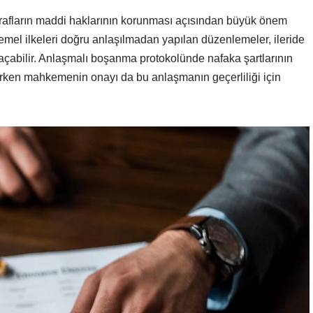
afların maddi haklarının korunması açısından büyük önem
temel ilkeleri doğru anlaşılmadan yapılan düzenlemeler, ileride
 açabilir. Anlaşmalı boşanma protokolünde nafaka şartlarının
llenirken mahkemenin onayı da bu anlaşmanın geçerliliği için